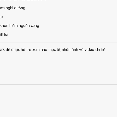
ách nghỉ dưỡng
up
khan hiếm nguồn cung
h lời
ark
để được hỗ trợ xem nhà thực tế, nhận ảnh và video chi tiết.