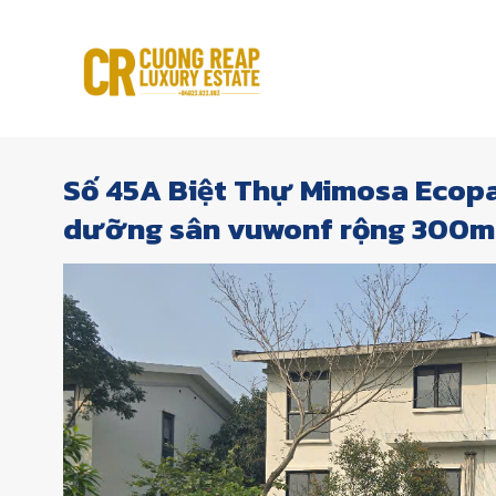
Skip
to
content
Số 45A Biệt Thự Mimosa Ecopa
dưỡng sân vuwonf rộng 300m