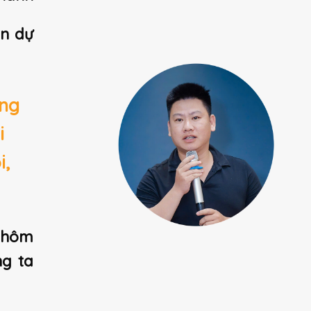
ản dự
ộng
i
i,
 hôm
ng ta