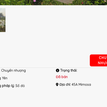
CHU
NHƯ
:
Chuyển nhượng
Trạng thái:
Đã bán
 Yên
Địa chỉ:
45A Mimosa
g pháp lý:
Sổ đỏ