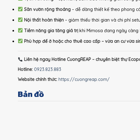
Sân vườn rộng thoáng
– dễ dàng thiết kế theo phong c
Nội thất hoàn thiện
– giảm thiểu thời gian và chi phí set
Tiềm năng gia tăng giá trị
khi Mimosa đang ngày càng 
Phù hợp để ở hoặc cho thuê cao cấp – vừa an cư vừa sin
Liên hệ ngay Hotline CuongREAP – chuyên biệt thự Ecop
Hotline:
0923.823.883
Website chính thức:
https://cuongreap.com/
Bản đồ