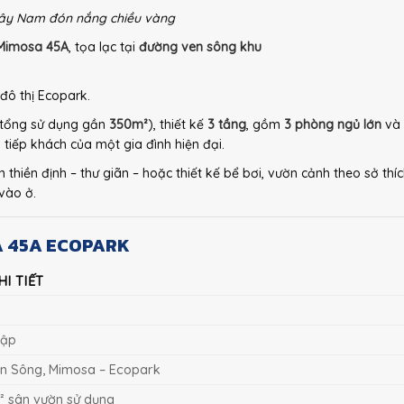
g Tây Nam đón nắng chiều vàng
 Mimosa 45A
, tọa lạc tại
đường ven sông khu
 đô thị Ecopark.
tổng sử dụng gần
350m²
), thiết kế
3 tầng
, gồm
3 phòng ngủ lớn
và
 tiếp khách của một gia đình hiện đại.
 thiền định – thư giãn – hoặc thiết kế bể bơi, vườn cảnh theo sở thíc
 vào ở.
SA 45A ECOPARK
I TIẾT
Lập
n Sông, Mimosa – Ecopark
² sân vườn sử dụng