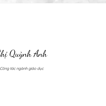
hị Quỳnh Anh
Công tác ngành giáo dục