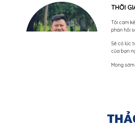
THỜI GI
Tôi cam kế
phản hồi sa
Sẽ có lúc 
của bạn ng
Mong sớm 
THẢ