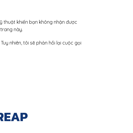
kỹ thuật khiến bạn không nhận được
 trang này.
uy nhiên, tôi sẽ phản hồi lại cuộc gọi
REAP