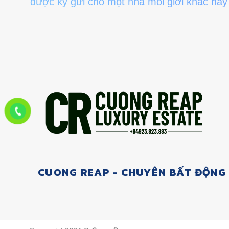
được ký gửi cho một nhà môi giới khác hãy c
CUONG REAP - CHUYÊN BẤT ĐỘNG 