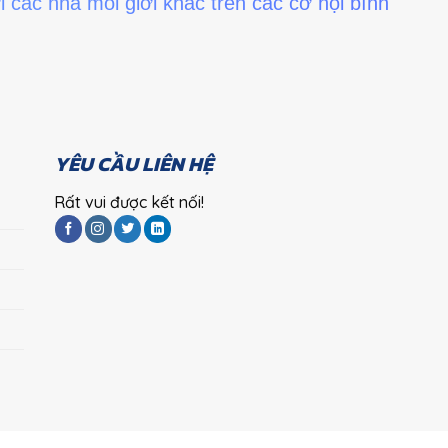
i các nhà môi giới khác trên các cơ hội bình
YÊU CẦU LIÊN HỆ
Rất vui được kết nối!