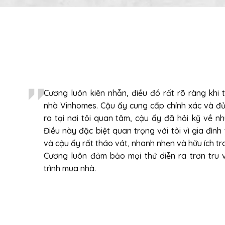
Cương luôn kiên nhẫn, điều đó rất rõ ràng khi t
nhà Vinhomes. Cậu ấy cung cấp chính xác và đ
ra tại nơi tôi quan tâm, cậu ấy đã hỏi kỹ về n
Điều này đặc biệt quan trọng với tôi vì gia đình
và cậu ấy rất tháo vát, nhanh nhẹn và hữu ích tro
Cương luôn đảm bảo mọi thứ diễn ra trơn tru 
trình mua nhà.