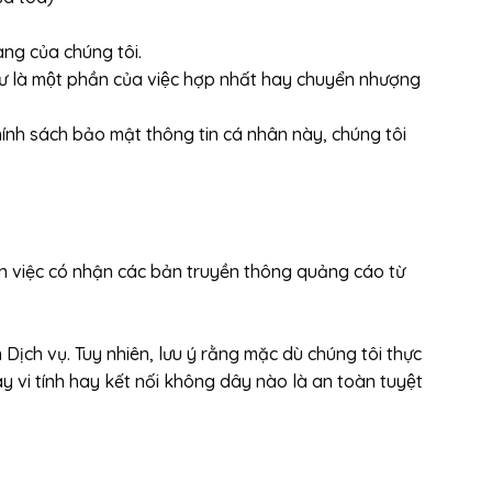
̀ng của chúng tôi.
hư là một phần của việc hợp nhất hay chuyển nhượng
́nh sách bảo mật thông tin cá nhân này, chúng tôi
ọn việc có nhận các bản truyền thông quảng cáo từ
 Dịch vụ. Tuy nhiên, lưu ý rằng mặc dù chúng tôi thực
 vi tính hay kết nối không dây nào là an toàn tuyệt