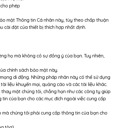
t cho phép
 Bảo mật Thông tin Cá nhân này, tùy theo chấp thuận
cài đặt của thiết bị thích hợp nhất định.
riêng họ mà không có sự đồng ý của bạn. Tuy nhiên,
 của chính sách bảo mật này.
à mạng di động. Những pháp nhân này có thể sử dụng
ài liệu khuyến mại, quảng cáo và các tài liệu khác.
c thay mặt chúng tôi, chẳng hạn như các công ty giúp
in của bạn cho các mục đích ngoài việc cung cấp
mà chúng tôi phải cung cấp thông tin của bạn cho
̉a tòa)