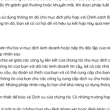
ộc thi giành giải thưởng hoặc khuyến mãi, khi được pháp luậ
và sử dụng thông tin đó cho mục đích phù hợp với Chính sách
 tin đó, bạn sẽ có cơ hội để vô hiệu sự kết hợp này qua menu 
ên thứ ba vì mục đích kinh doanh hoặc tiếp thị độc lập của 
háp nhân sau:
 chia sẻ giữa các công ty liên kết của chúng tôi cho mục đích
ng tin của bạn với đối tác kinh doanh tin cậy, kể cả các nh
 cầu, dự đoán sở thích của bạn và có thể cung cấp cho bạn t
̣ thông tin của bạn cho các công ty cung cấp dịch vụ cho hoặ
ail. Những pháp nhân này bị hạn chế khả năng sử dụng thông t
hiết để bảo vệ Dịch vụ của chúng tôi. Có những trường hợp 
 lý bắt buộc (chẳng hạn như lệnh khám xét hoặc lệnh khác cu