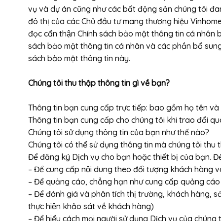
vụ và dự án cũng như các bất động sản chúng tôi đan
đô thị của các Chủ đầu tư mang thương hiệu Vinhomes,
đọc cẩn thận Chính sách bảo mật thông tin cá nhân bởi 
sách bảo mật thông tin cá nhân và các phần bổ su
sách bảo mật thông tin này.
Chúng tôi thu thập thông tin gì về bạn?
Thông tin bạn cung cấp trực tiếp: bao gồm họ tên và 
Thông tin bạn cung cấp cho chúng tôi khi trao đổi qua 
Chúng tôi sử dụng thông tin của bạn như thế nào?
Chúng tôi có thể sử dụng thông tin mà chúng tôi thu 
Để đăng ký Dịch vụ cho bạn hoặc thiết bị của bạn. 
– Để cung cấp nội dung theo đối tượng khách hàng và c
– Để quảng cáo, chẳng hạn như cung cấp quảng cáo
– Để đánh giá và phân tích thị trường, khách hàng, sa
thực hiện khảo sát về khách hàng)
– Để hiểu cách mọi người sử dụng Dịch vụ của chúng tô