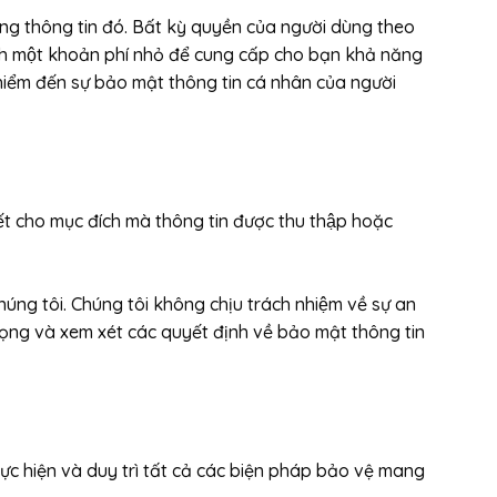
́c trong thông tin đó. Bất kỳ quyền của người dùng theo
 một khoản phí nhỏ để cung cấp cho bạn khả năng
uy hiểm đến sự bảo mật thông tin cá nhân của người
hiết cho mục đích mà thông tin được thu thập hoặc
chúng tôi. Chúng tôi không chịu trách nhiệm về sự an
n trọng và xem xét các quyết định về bảo mật thông tin
ực hiện và duy trì tất cả các biện pháp bảo vệ mang