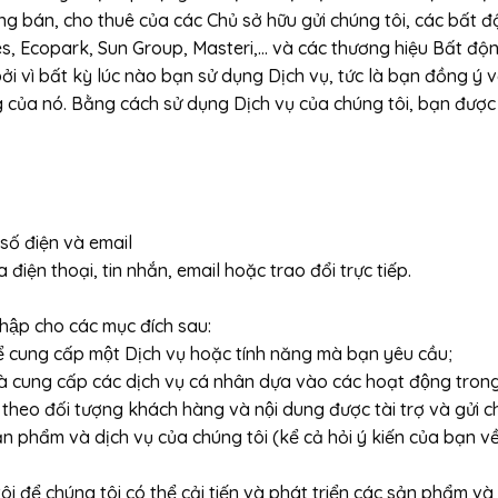
g bán, cho thuê của các Chủ sở hữu gửi chúng tôi, các bất độ
 Ecopark, Sun Group, Masteri,… và các thương hiệu Bất động sả
vì bất kỳ lúc nào bạn sử dụng Dịch vụ, tức là bạn đồng 
ng của nó. Bằng cách sử dụng Dịch vụ của chúng tôi, bạn được
số điện và email
điện thoại, tin nhắn, email hoặc trao đổi trực tiếp.
thập cho các mục đích sau:
Để cung cấp một Dịch vụ hoặc tính năng mà bạn yêu cầu;
ung cấp các dịch vụ cá nhân dựa vào các hoạt động trong qua
 theo đối tượng khách hàng và nội dung được tài trợ và gửi
̉n phẩm và dịch vụ của chúng tôi (kể cả hỏi ý kiến của bạn 
i để chúng tôi có thể cải tiến và phát triển các sản phẩm và 