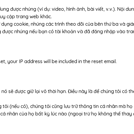
ung được nhúng (ví dụ: video, hình ảnh, bài viết, v.v.). Nội
ruy cập trang web khác.
ử dụng cookie, nhúng các trình theo dõi của bên thứ ba và g
ng được nhúng nếu bạn có tài khoản và đã đăng nhập vào tra
, your IP address will be included in the reset email.
ủa nó sẽ được giữ lại vô thời hạn. Điều này là để chúng tôi có
tôi (nếu có), chúng tôi cũng lưu trữ thông tin cá nhân mà họ
cá nhân của họ bất kỳ lúc nào (ngoại trừ họ không thể thay 