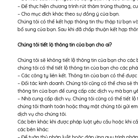
– Để thực hiện chương trình rút thăm trúng thưởng, cu
– Cho mục đích khác theo sự đồng ý của bạn.
Chúng tôi có thể kết hợp thông tin thu thập từ bạn 
bổ sung của bạn. Sau khi đã chấp thuận kết hợp thông
Chúng tôi tiết lộ thông tin của bạn cho ai?
Chúng tôi sẽ không tiết lộ thông tin của bạn cho các b
chúng tôi có thể tiết lộ thông tin của bạn cho các p
– Các công ty liên kết. Thông tin của bạn có thể được
– Đối tác kinh doanh. Chúng tôi cũng có thể chia sẻ thô
thông tin của bạn để cung cấp các dịch vụ mà bạn yêu
– Nhà cung cấp dịch vụ. Chúng tôi cũng có thể tiết lô
chúng tôi thanh toán hoặc thay mặt chúng tôi gửi em
dịch vụ cho chúng tôi.
Các bên khác khi được pháp luật yêu cầu hoặc khi cần t
các bên khác:
– Để tuân thủ pháp luật hoặc đáp ứng quy trình pháp