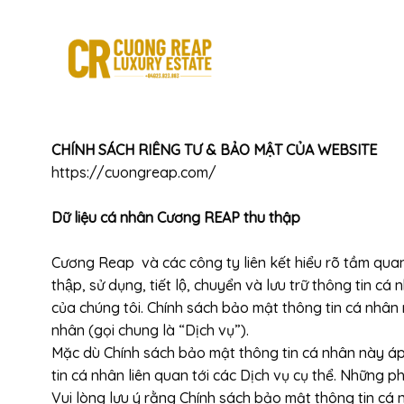
Skip
to
content
CHÍNH SÁCH RIÊNG TƯ & BẢO MẬT CỦA WEBSITE
https://cuongreap.com/
Dữ liệu cá nhân Cương REAP thu thập
Cương Reap và các công ty liên kết hiểu rõ tầm quan 
thập, sử dụng, tiết lộ, chuyển và lưu trữ thông t
của chúng tôi. Chính sách bảo mật thông tin cá nhân na
nhân (gọi chung là “Dịch vụ”).
Mặc dù Chính sách bảo mật thông tin cá nhân này áp
tin cá nhân liên quan tới các Dịch vụ cụ thể. Những
Vui lòng lưu ý rằng Chính sách bảo mật thông tin 