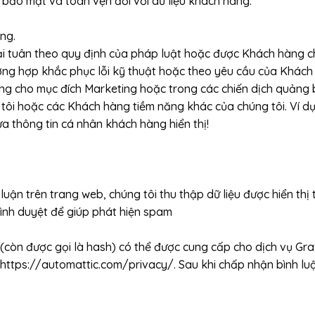
h bảo mật và toàn vẹn đối với dữ liệu khách hàng.
ng.
hải tuân theo quy định của pháp luật hoặc được Khách hàng c
ờng hợp khắc phục lỗi kỹ thuật hoặc theo yêu cầu của Khách
g cho mục đích Marketing hoặc trong các chiến dịch quảng b
tôi hoặc các Khách hàng tiềm năng khác của chúng tôi. Ví dụ,
 thông tin cá nhân khách hàng hiển thị!
luận trên trang web, chúng tôi thu thập dữ liệu được hiển thị 
rình duyệt để giúp phát hiện spam
n (còn được gọi là hash) có thể được cung cấp cho dịch vụ G
 https://automattic.com/privacy/. Sau khi chấp nhận bình luậ