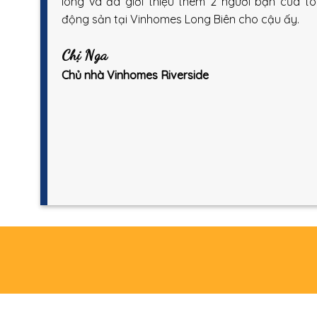
lòng và đã giới thiệu thêm 2 người bạn của t
động sản tại Vinhomes Long Biên cho cậu ấy.
Chị Nga
Chủ nhà Vinhomes Riverside