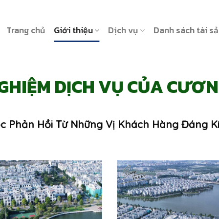
Trang chủ
Giới thiệu
Dịch vụ
Danh sách tài s
GHIỆM DỊCH VỤ CỦA CƯƠ
c Phản Hồi Từ Những Vị Khách Hàng Đáng K