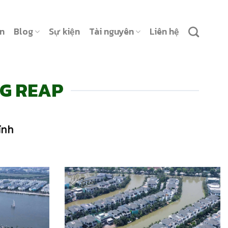
ản
Blog
Sự kiện
Tài nguyên
Liên hệ
NG REAP
ính