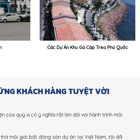
m
Các Dự Án Khu Ga Cáp Treo Phú Quốc
HỮNG KHÁCH HÀNG TUYỆT VỜI
ện của quý vị có ý nghĩa rất lớn đối với hành trình môi
 nhà môi giới bất động sản dự án tại Việt Nam, tôi đã