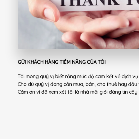
GỬI KHÁCH HÀNG TIỀM NĂNG CỦA TÔI
Tôi mong quý vị biết rằng mức độ cam kết về dịch vụ t
Cho dù quý vị đang cần mua, bán, cho thuê hay đầu 
Cảm ơn vì đã xem xét tôi là nhà môi giới đáng tin cậ