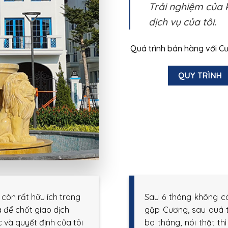
Trải nghiệm của 
dịch vụ của tôi.
Quá trình bán hàng với 
QUY TRÌNH
còn rất hữu ích trong
Sau 6 tháng không có
á để chốt giao dịch
gặp Cương, sau quá t
 và quyết định của tôi
ba tháng, nói thật th