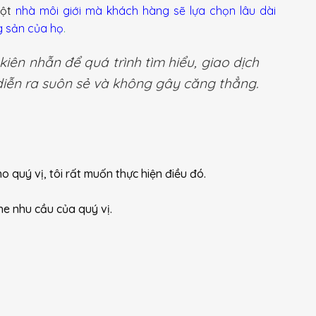
một
nhà môi giới mà khách hàng sẽ lựa chọn lâu dài
g sản của họ
.
kiên nhẫn để quá trình tìm hiểu, giao dịch
iễn ra suôn sẻ và không gây căng thẳng.
 quý vị, tôi rất muốn thực hiện điều đó.
he nhu cầu của quý vị.