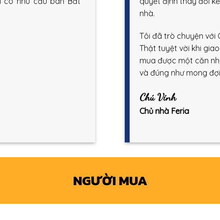
ôi có nhu cầu bán Bất
quyết định thay đổi 
nhà.
Tôi đã trò chuyện với
Thật tuyệt vời khi gia
mua được một căn nhà 
và đúng như mong đợi
Chú Vinh
Chủ nhà Feria
NGƯỜI MUA