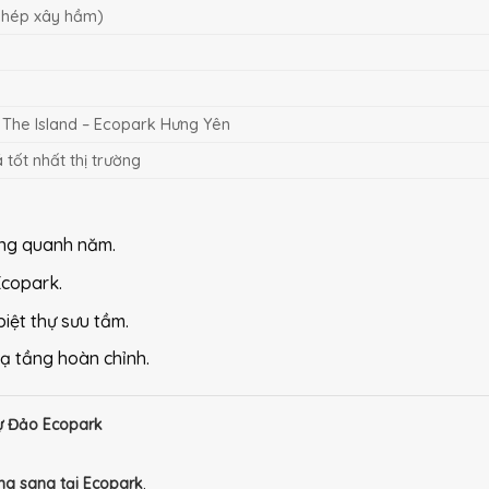
phép xây hầm)
 The Island – Ecopark Hưng Yên
 tốt nhất thị trường
hông quanh năm.
Ecopark.
iệt thự sưu tầm.
ạ tầng hoàn chỉnh.
hự Đảo Ecopark
ạng sang tại Ecopark
.