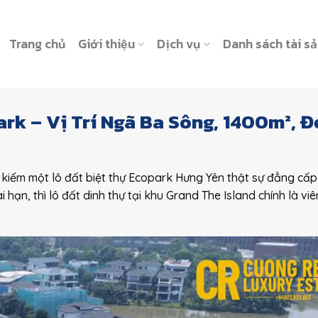
Trang chủ
Giới thiệu
Dịch vụ
Danh sách tài s
rk – Vị Trí Ngã Ba Sông, 1400m², Đ
kiếm một lô đất biệt thự Ecopark Hưng Yên thật sự đẳng cấp
 hạn, thì lô đất dinh thự tại khu Grand The Island chính là viê