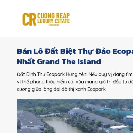
Skip
to
content
Bán Lô Đất Biệt Thự Đảo Ecopa
Nhất Grand The Island
Đất Dinh Thự Ecopark Hưng Yên: Nếu quý vị đang tìm 
vị thế phong thủy hiếm có, vừa mang giá trị đầu tư dài
cương giữa lòng đại đô thị xanh Ecopark.