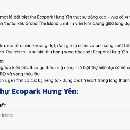
một lô đất biệt thự Ecopark Hưng Yên
thật sự đẳng cấp – vừa có
vị
nh thự tại khu Grand The Island
chính là
viên kim cương giữa lòng đại
70m, mở tầm nhìn khoáng đạt, đón gió tự nhiên và ánh sáng suốt b
d The Island
– khu biệt thự hạng sang bậc nhất Ecopark Hưng Yên.
ân:
g tạo kiến trúc
theo gu thẩm mỹ riêng – từ
biệt thự hiện đại có hồ c
BBQ và vọng thủy lầu
.
, yên tĩnh và cực kỳ riêng tư – đúng chất “resort trong lòng thành
h thự Ecopark Hưng Yên:
IẾT
 Island