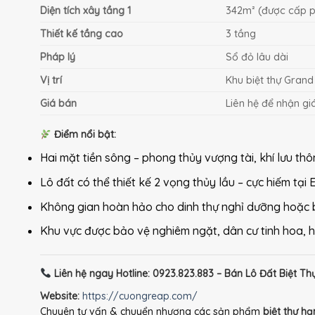
Diện tích xây tầng 1
342m² (được cấp 
Thiết kế tầng cao
3 tầng
Pháp lý
Sổ đỏ lâu dài
Vị trí
Khu biệt thự Grand
Giá bán
Liên hệ để nhận giá
Điểm nổi bật:
Hai mặt tiền sông – phong thủy vượng tài, khí lưu t
Lô đất có thể thiết kế 2 vọng thủy lầu – cực hiếm tại 
Không gian hoàn hảo cho dinh thự nghỉ dưỡng hoặc b
Khu vực được bảo vệ nghiêm ngặt, dân cư tinh hoa, h
Liên hệ ngay Hotline: 0923.823.883 –
Bán Lô Đất Biệt T
Website:
https://cuongreap.com/
Chuyên tư vấn & chuyển nhượng các sản phẩm
biệt thự h