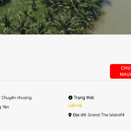
CHU
NHƯ
:
Chuyển nhượng
Trạng thái:
Liên hệ
 Yên
Địa chỉ:
Grand The Island14