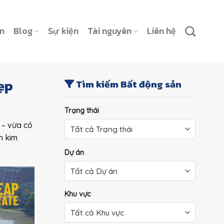
ản
Blog
Sự kiện
Tài nguyên
Liên hệ
ẹp
Tìm kiếm Bất động sản
Trạng thái
 – vừa có
n kim
Dự án
Khu vực