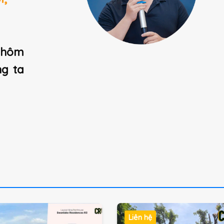
 hôm
ng ta
Liên hệ