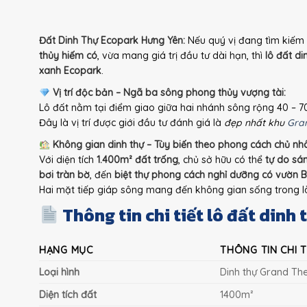
Đất Dinh Thự Ecopark Hưng Yên:
Nếu quý vị đang tìm kiếm
thủy hiếm có
, vừa mang giá trị đầu tư dài hạn, thì
lô đất di
xanh Ecopark
.
Vị trí độc bản – Ngã ba sông phong thủy vượng tài:
Lô đất nằm tại điểm giao giữa hai nhánh sông rộng 40 – 
Đây là vị trí được giới đầu tư đánh giá là
đẹp nhất khu
Gran
Không gian dinh thự – Tùy biến theo phong cách chủ nh
Với diện tích
1.400m² đất trống
, chủ sở hữu có thể
tự do sán
bơi tràn bờ
, đến
biệt thự phong cách ngh
ỉ dưỡng có vườn 
Hai mặt tiếp giáp sông mang đến không gian sống trong lành
Thông tin chi tiết lô đất din
HẠNG MỤC
THÔNG TIN CHI T
Loại hình
Dinh thự Grand The
Diện tích đất
1400m²