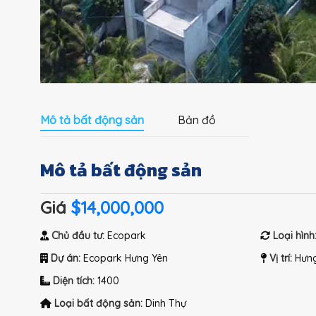
Mô tả bất động sản
Bản đồ
Mô tả bất động sản
Giá
$14,000,000
Chủ đầu tư:
Ecopark
Loại hình
Dự án:
Ecopark Hưng Yên
Vị trí:
Hưng
Diện tích:
1400
Loại bất động sản:
Dinh Thự