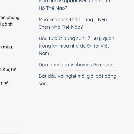
Mua nhà Ecopark Nên Chọn Căn
Hộ Thế Nào?
 thế phong
Mua Ecopark Thấp Tầng – Nên
 đô thị
Chọn Nhà Thế Nào?
Đầu tư bất động sản | 7 lưu ý quan
trọng khi mua nhà dự án tại Việt
ốn mùa.
Nam
Đội nhóm bán Vinhomes Riverside
á Koi, bể
Bắt đầu với nghề môi giới bất động
 phố”.
sản