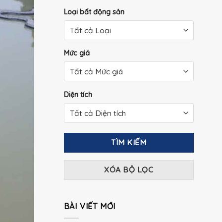
Loại bất động sản
Mức giá
Diện tích
TÌM KIẾM
XÓA BỘ LỌC
BÀI VIẾT MỚI