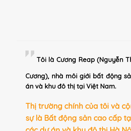
Tôi là Cương Reap (Nguyễn T
Cương), nhà môi giới bất động s
án và khu đô thị tại Việt Nam.
Thị trường chính của tôi và c
sự là Bất động sản cao cấp tạ
các dự án và khu đô thị Hà Nộ