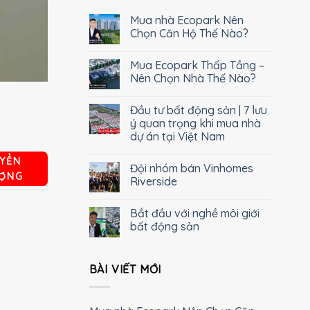
Mua nhà Ecopark Nên
Chọn Căn Hộ Thế Nào?
Mua Ecopark Thấp Tầng –
Nên Chọn Nhà Thế Nào?
Đầu tư bất động sản | 7 lưu
ý quan trọng khi mua nhà
dự án tại Việt Nam
YỂN
Đội nhóm bán Vinhomes
ỢNG
Riverside
Bắt đầu với nghề môi giới
bất động sản
BÀI VIẾT MỚI