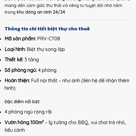
mang đến cảm giác thư thái và riêng tư tuyệt đối nhờ nằm
trong
khu đóng an ninh 24/24
.
Thông tin chi tiết biệt thự cho thuê
Mã sản phẩm:
PRV-CT08
Loại hình:
Biệt thự song lập
Thiết kế:
3 tầng
Số phòng ngủ:
4 phòng
Hoàn thiện:
Full nội thất – như ảnh (liên hệ để nhận thêm
hình)
Đặc điểm nổi bật:
4 phòng ngủ rộng rãi
Vườn hông 100m²
– lý tưởng cho BBQ, vui chơi trẻ nhỏ,
tiểu cảnh