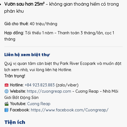
Vườn sau hơn 25m²
– không gian thoáng hiếm có trong
phân khu
Giá cho thuê:
40 triệu/tháng
Hợp đồng:
Tối thiểu 1 năm – Thanh toán 3 tháng/lần, cọc 1
tháng
Liên hệ xem biệt thự
Quý vị quan tâm căn biệt thự Park River Ecopark và muốn đặt
lịch xem nhà, vui lòng liên hệ Hotline.
Trân trọng!
Hotline:
+84 923.823.883
(zalo/viber)
Website:
https://cuongreap.com
– Cương Reap – Nhà Môi
Giới Bất Động Sản
Youtube:
Cương Reap
Facebook:
https://www.facebook.com/Cuongreap/
Tiện ích