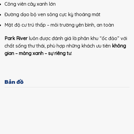
Công viên cây xanh lớn
Đường dạo bộ ven sông cực kỳ thoáng mát
Mật độ cư trú thấp – môi trường yên bình, an toàn
Park River
luôn được đánh giá là phân khu “ốc đảo” với
chất sống thư thái, phù hợp những khách ưu tiên
không
gian – mảng xanh – sự riêng tư
.
Bản đồ