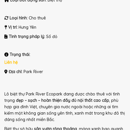
Loại bất động sản:
Biệt thự
Loại hình:
Cho thuê
Vị trí:
Hưng Yên
Tình trạng pháp lý:
Sổ đỏ
Trạng thái:
Liên hệ
Địa chỉ:
Park River
Lô biệt thự Park River Ecopark đang được chào thuê với tình
trạng
đẹp – sạch – hoàn thiện đầy đủ nội thất cao cấp
, phù
hợp gia đình Việt, chuyên gia nước ngoài hoặc những ai tìm
kiếm một không gian sống yên tĩnh, xanh mát trong khu đô thị
đáng sống nhất miền Bắc.
Biệt thự sở hữu
sân vườn rộng thoáng
, mảng xanh bao quanh,