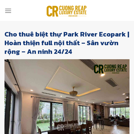
Skip
to
content
Cho thuê biệt thự Park River Ecopark |
Hoàn thiện full nội thất – Sân vườn
rộng – An ninh 24/24