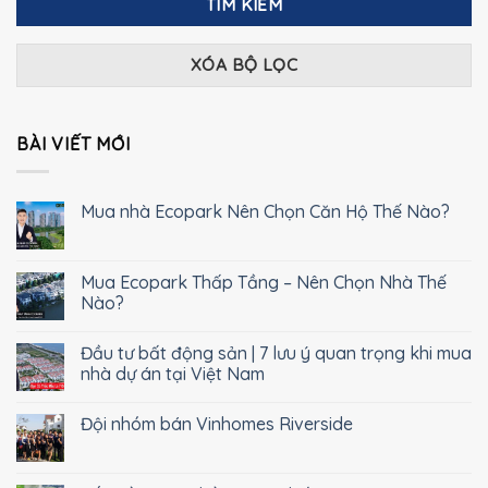
TÌM KIẾM
XÓA BỘ LỌC
BÀI VIẾT MỚI
Mua nhà Ecopark Nên Chọn Căn Hộ Thế Nào?
Mua Ecopark Thấp Tầng – Nên Chọn Nhà Thế
Nào?
Đầu tư bất động sản | 7 lưu ý quan trọng khi mua
nhà dự án tại Việt Nam
Đội nhóm bán Vinhomes Riverside