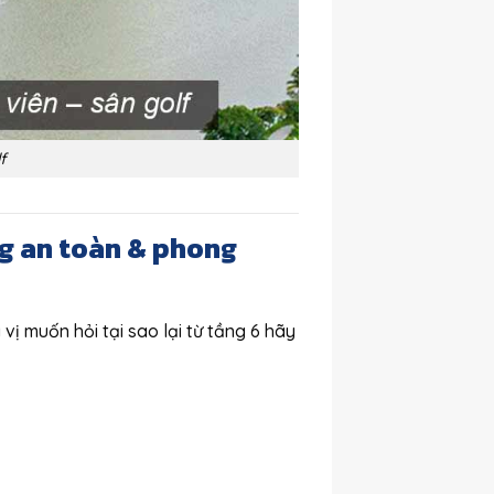
f
ng an toàn & phong
vị muốn hỏi tại sao lại từ tầng 6 hãy