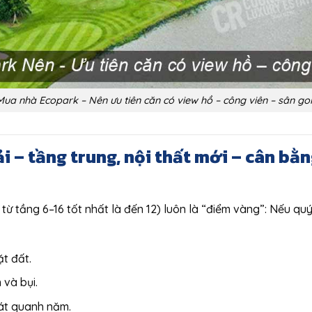
Mua nhà Ecopark – Nên ưu tiên căn có view hồ – công viên – sân gol
 – tầng trung, nội thất mới – cân bằ
ừ tầng 6–16 tốt nhất là đến 12) luôn là “điểm vàng”: Nếu quý 
t đất.
 và bụi.
át quanh năm.