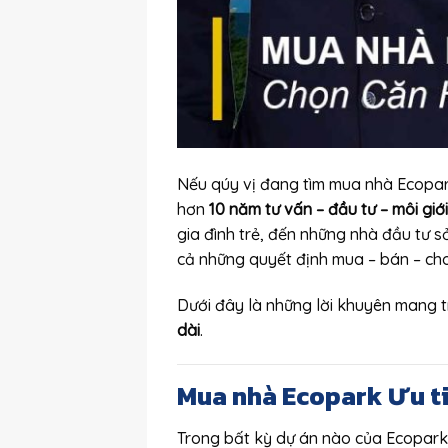
Nếu qúy vị đang tìm mua nhà Ecopark 
hơn
10 năm tư vấn – đầu tư – môi giớ
gia đình trẻ, đến những nhà đầu tư 
cả những quyết định mua – bán – ch
Dưới đây là những lời khuyên mang tín
dài
.
Mua nhà Ecopark Ưu tiê
Trong bất kỳ dự án nào của Ecopark, 