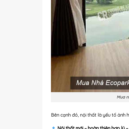
Mua nh
Bên cạnh đó, nội thất là yếu tố ảnh h
Nội thất mới – hoàn thiện hợp lý –