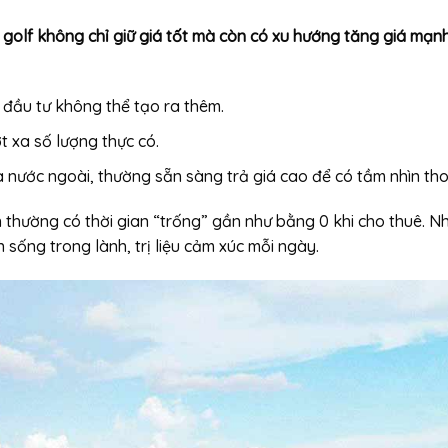
 golf không chỉ giữ giá tốt mà còn có xu hướng tăng giá mạ
ủ đầu tư không thể tạo ra thêm.
 xa số lượng thực có.
a nước ngoài, thường sẵn sàng trả giá cao để có tầm nhìn tho
n thường có thời gian “trống” gần như bằng 0 khi cho thuê. 
sống trong lành, trị liệu cảm xúc mỗi ngày.