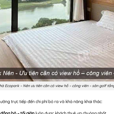
à Ecopark – Nên ưu tiên căn có view hồ – công viên – sân golf tầng
ưởng trực tiếp đến chi phí bỏ ra và khả năng khai thác:
 đồng bộ – tối giản
luôn được khách thuê ưa chuộng nhất.