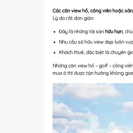
Các căn view hồ, công viên hoặc sân
Lý do rất đơn giản:
Đây là những tài sản
hữu hạn
, ch
Nhu cầu sở hữu view đẹp luôn vượt
Khách thuê, đặc biệt là chuyên gi
Những căn view hồ – golf – công viê
mua ở thì được tận hưởng không gian 