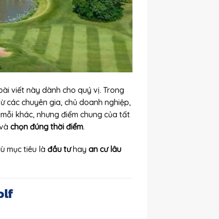
bài viết này dành cho quý vị. Trong
ừ các chuyên gia, chủ doanh nghiệp,
 mỗi khác, nhưng điểm chung của tất
 và
chọn đúng thời điểm
.
dù mục tiêu là
đầu tư
hay
an cư lâu
olf