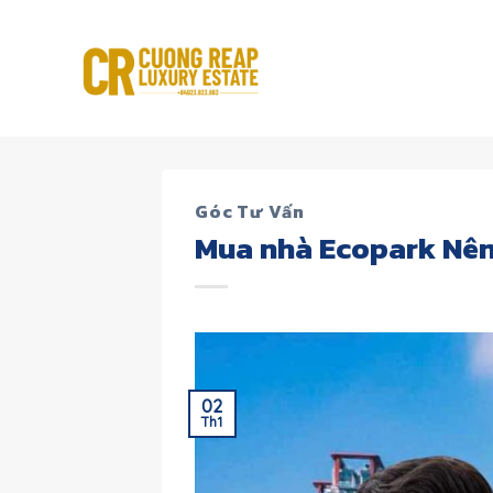
Skip
to
content
Góc Tư Vấn
Mua nhà Ecopark Nên
02
Th1