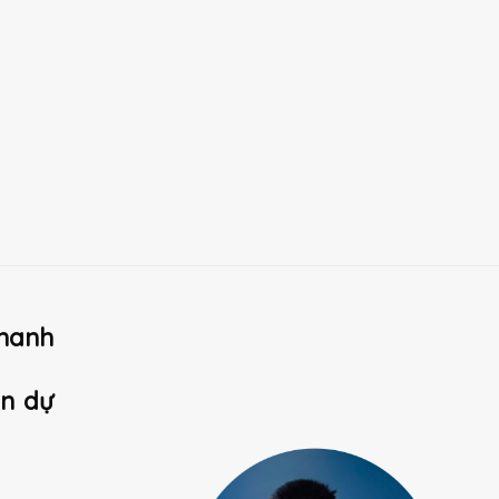
hanh
ản dự