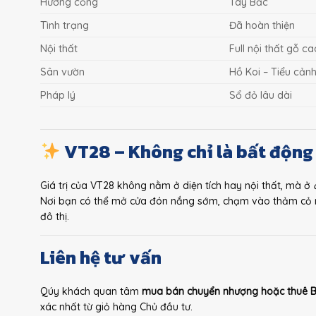
Hướng cổng
Tây Bắc
Tình trạng
Đã hoàn thiện
Nội thất
Full nội thất gỗ c
Sân vườn
Hồ Koi – Tiểu cản
Pháp lý
Sổ đỏ lâu dài
VT28 – Không chỉ là bất động
Giá trị của VT28 không nằm ở diện tích hay nội thất, mà ở
Nơi bạn có thể mở cửa đón nắng sớm, chạm vào thảm cỏ má
đô thị.
Liên hệ tư vấn
Qúy khách quan tâm
mua bán chuyển nhượng hoặc thuê Bi
xác nhất từ giỏ hàng Chủ đầu tư.