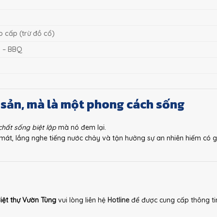
ao cấp (trừ đồ cổ)
h – BBQ
 sản, mà là một phong cách sống
chất sống biệt lập
mà nó đem lại.
t, lắng nghe tiếng nước chảy và tận hưởng sự an nhiên hiếm có g
ệt thự Vườn Tùng
vui lòng liên hệ
Hotline
để được cung cấp thông ti