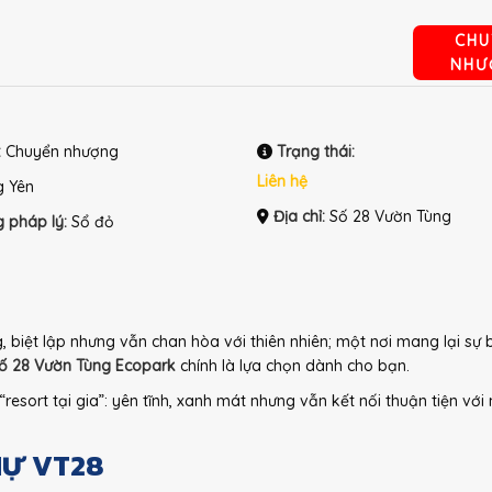
CHU
NHƯ
:
Chuyển nhượng
Trạng thái:
Liên hệ
 Yên
Địa chỉ:
Số 28 Vườn Tùng
g pháp lý:
Sổ đỏ
biệt lập nhưng vẫn chan hòa với thiên nhiên; một nơi mang lại sự b
 số 28 Vườn Tùng Ecopark
chính là lựa chọn dành cho bạn.
esort tại gia”: yên tĩnh, xanh mát nhưng vẫn kết nối thuận tiện với 
HỰ VT28