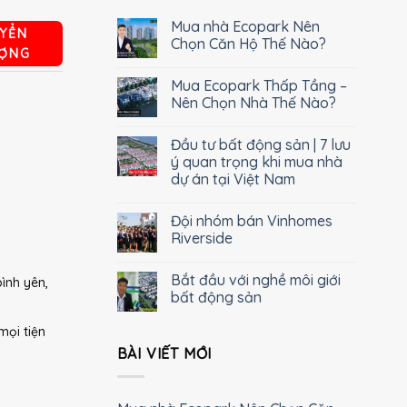
Mua nhà Ecopark Nên
YỂN
Chọn Căn Hộ Thế Nào?
ỢNG
Mua Ecopark Thấp Tầng –
Nên Chọn Nhà Thế Nào?
Đầu tư bất động sản | 7 lưu
ý quan trọng khi mua nhà
dự án tại Việt Nam
Đội nhóm bán Vinhomes
Riverside
Bắt đầu với nghề môi giới
ình yên,
bất động sản
mọi tiện
BÀI VIẾT MỚI