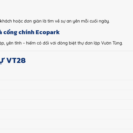
p khách hoặc đơn giản là tìm về sự an yên mỗi cuối ngày.
và cổng chính Ecopark
p, yên tĩnh – hiếm có đối với dòng biệt thự đơn lập Vườn Tùng.
HỰ VT28