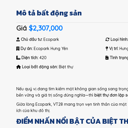
Mô tả bất động sản
Giá
$2,307,000
Chủ đầu tư:
Ecopark
Loại hình
Dự án:
Ecopark Hưng Yên
Vị trí:
Hưng
Diện tích:
420
Tình trạn
Loại bất động sản:
Biệt thự
Nếu quý vị đang tìm kiếm một không gian sống sang trọng, 
bền vững và giá trị sống đúng nghĩa—thì
biệt thự đơn lập
Giữa lòng Ecopark, VT28 mang trọn vẹn tinh thần của một “r
ích của khu đô thị.
ĐIỂM NHẤN NỔI BẬT CỦA BIỆT T