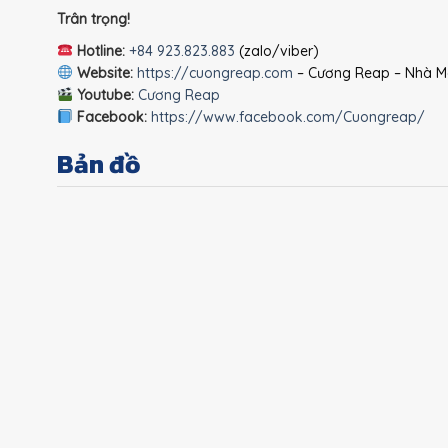
Trân trọng!
Hotline:
+84 923.823.883
(zalo/viber)
Website:
https://cuongreap.com
– Cương Reap – Nhà Mô
Youtube:
Cương Reap
Facebook:
https://www.facebook.com/Cuongreap/
Bản đồ