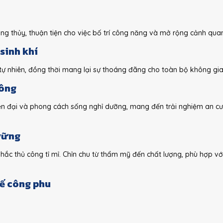
g thủy, thuận tiện cho việc bố trí công năng và mở rộng cảnh qua
sinh khí
ự nhiên, đồng thời mang lại sự thoáng đãng cho toàn bộ không gia
uông
ện đại và phong cách sống nghỉ dưỡng, mang đến trải nghiệm an cư
 vững
hắc thủ công tỉ mỉ. Chỉn chu từ thẩm mỹ đến chất lượng, phù hợp vớ
kế công phu