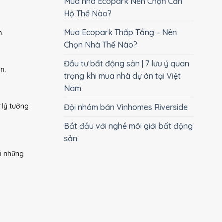
Mua nhà Ecopark Nên Chọn Căn
Hộ Thế Nào?
Mua Ecopark Thấp Tầng – Nên
n.
Chọn Nhà Thế Nào?
Đầu tư bất động sản | 7 lưu ý quan
n.
trọng khi mua nhà dự án tại Việt
Nam
 lý tưởng
Đội nhóm bán Vinhomes Riverside
Bắt đầu với nghề môi giới bất động
sản
i những