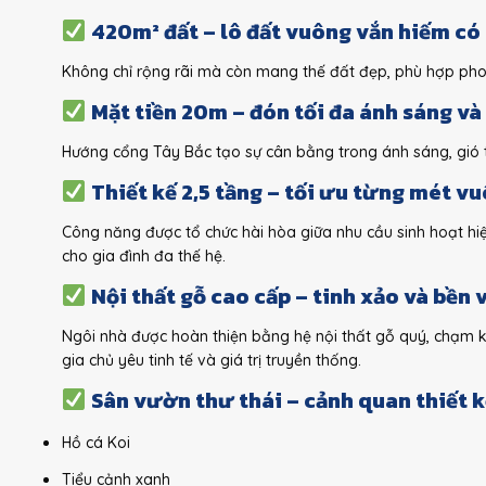
420m² đất – lô đất vuông vắn hiếm có
Không chỉ rộng rãi mà còn mang thế đất đẹp, phù hợp phon
Mặt tiền 20m – đón tối đa ánh sáng và 
Hướng cổng Tây Bắc tạo sự cân bằng trong ánh sáng, gió t
Thiết kế 2,5 tầng – tối ưu từng mét v
Công năng được tổ chức hài hòa giữa nhu cầu sinh hoạt hi
cho gia đình đa thế hệ.
Nội thất gỗ cao cấp – tinh xảo và bền
Ngôi nhà được hoàn thiện bằng hệ nội thất gỗ quý, chạm k
gia chủ yêu tinh tế và giá trị truyền thống.
Sân vườn thư thái – cảnh quan thiết 
Hồ cá Koi
Tiểu cảnh xanh