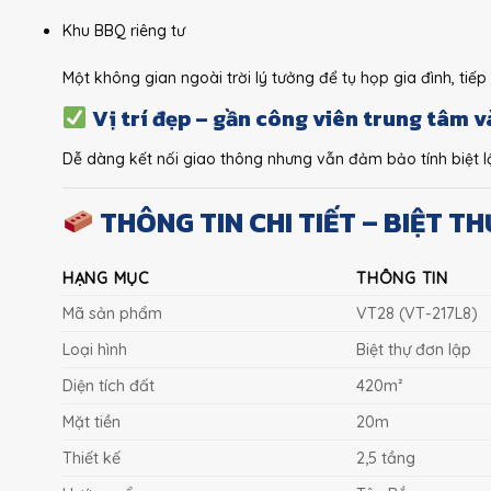
Khu BBQ riêng tư
Một không gian ngoài trời lý tưởng để tụ họp gia đình, tiế
Vị trí đẹp – gần công viên trung tâm 
Dễ dàng kết nối giao thông nhưng vẫn đảm bảo tính biệt lậ
THÔNG TIN CHI TIẾT – BIỆT T
HẠNG MỤC
THÔNG TIN
Mã sản phẩm
VT28 (VT-217L8)
Loại hình
Biệt thự đơn lập
Diện tích đất
420m²
Mặt tiền
20m
Thiết kế
2,5 tầng