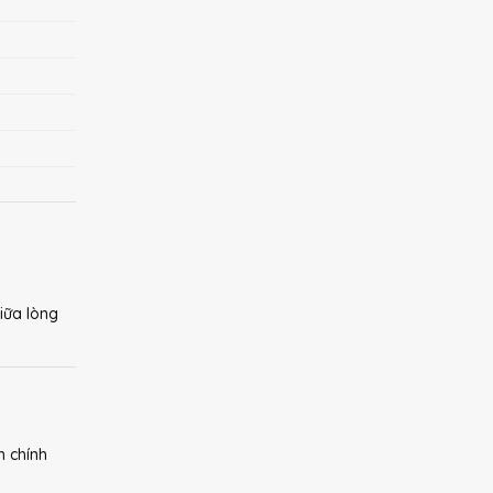
iữa lòng
n chính