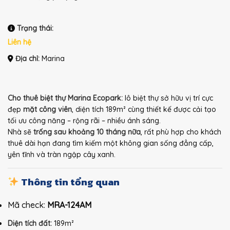
Trạng thái:
Liên hệ
Địa chỉ:
Marina
Cho thuê biệt thự Marina Ecopark:
lô biệt thự sở hữu vị trí cực
đẹp
mặt công viên
, diện tích 189m² cùng thiết kế được cải tạo
tối ưu công năng – rộng rãi – nhiều ánh sáng.
Nhà sẽ
trống sau khoảng 10 tháng nữa
, rất phù hợp cho khách
thuê dài hạn đang tìm kiếm một không gian sống đẳng cấp,
yên tĩnh và tràn ngập cây xanh.
Thông tin tổng quan
Mã check:
MRA-124AM
Diện tích đất:
189m²