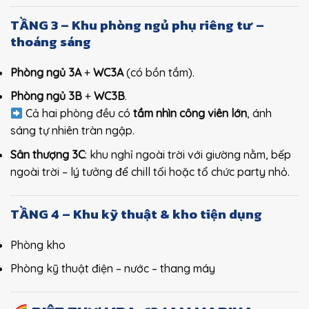
TẦNG 3 – Khu phòng ngủ phụ riêng tư –
thoáng sáng
Phòng ngủ 3A
+
WC3A
(có bồn tắm).
Phòng ngủ 3B
+
WC3B
.
Cả hai phòng đều có
tầm nhìn công viên lớn
, ánh
sáng tự nhiên tràn ngập.
Sân thượng 3C
: khu nghỉ ngoài trời với giường nằm, bếp
ngoài trời – lý tưởng để chill tối hoặc tổ chức party nhỏ.
TẦNG 4 – Khu kỹ thuật & kho tiện dụng
Phòng kho
Phòng kỹ thuật điện – nước – thang máy