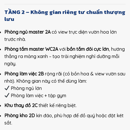
TẦNG 2 – Không gian riêng tư chuẩn thượng
lưu
Phòng ngủ master 2A
có view trực diện vườn hoa lớn
trước nhà.
Phòng tắm master WC2A
với
bồn tắm đôi cực lớn
, hướng
thẳng ra mảng xanh – tạo trải nghiệm nghỉ dưỡng mỗi
ngày.
Phòng làm việc 2B
rộng rãi (có bồn hoa & view vườn sau
nhà). Không gian này có thể dùng làm:
Phòng ngủ lớn
Phòng làm việc + tập gym
Khu thay đồ 2C
thiết kế riêng biệt.
Phòng kho 2D
kín đáo, phù hợp để đồ quý hoặc đặt két
sắt.