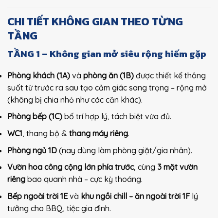
CHI TIẾT KHÔNG GIAN THEO TỪNG
TẦNG
TẦNG 1 – Không gian mở siêu rộng hiếm gặp
Phòng khách (1A)
và
phòng ăn (1B)
được thiết kế thông
suốt từ trước ra sau tạo cảm giác sang trọng – rộng mở
(không bị chia nhỏ như các căn khác).
Phòng bếp (1C)
bố trí hợp lý, tách biệt vừa đủ.
WC1
, thang bộ &
thang máy riêng
.
Phòng ngủ 1D
(nay dùng làm phòng giặt/gia nhân).
Vườn hoa công cộng lớn phía trước
, cùng
3 mặt vườn
riêng
bao quanh nhà – cực kỳ thoáng.
Bếp ngoài trời 1E
và
khu ngồi chill – ăn ngoài trời 1F
lý
tưởng cho BBQ, tiệc gia đình.