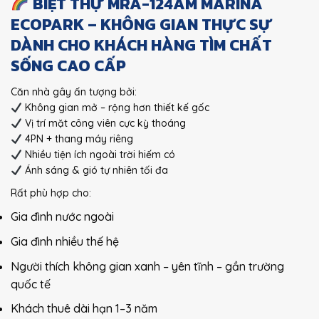
BIỆT THỰ MRA-124AM MARINA
ECOPARK – KHÔNG GIAN THỰC SỰ
DÀNH CHO KHÁCH HÀNG TÌM CHẤT
SỐNG CAO CẤP
Căn nhà gây ấn tượng bởi:
Không gian mở – rộng hơn thiết kế gốc
Vị trí mặt công viên cực kỳ thoáng
4PN + thang máy riêng
Nhiều tiện ích ngoài trời hiếm có
Ánh sáng & gió tự nhiên tối đa
Rất phù hợp cho:
Gia đình nước ngoài
Gia đình nhiều thế hệ
Người thích không gian xanh – yên tĩnh – gần trường
quốc tế
Khách thuê dài hạn 1–3 năm