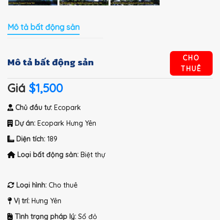
Mô tả bất động sản
CHO
Mô tả bất động sản
THUÊ
Giá
$1,500
Chủ đầu tư:
Ecopark
Dự án:
Ecopark Hưng Yên
Diện tích:
189
Loại bất động sản:
Biệt thự
Loại hình:
Cho thuê
Vị trí:
Hưng Yên
Tình trạng pháp lý:
Sổ đỏ