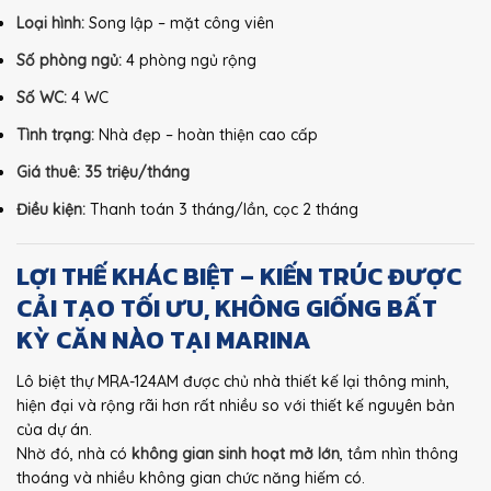
Loại hình:
Song lập – mặt công viên
Số phòng ngủ:
4 phòng ngủ rộng
Số WC:
4 WC
Tình trạng:
Nhà đẹp – hoàn thiện cao cấp
Giá thuê:
35 triệu/tháng
Điều kiện:
Thanh toán 3 tháng/lần, cọc 2 tháng
LỢI THẾ KHÁC BIỆT – KIẾN TRÚC ĐƯỢC
CẢI TẠO TỐI ƯU, KHÔNG GIỐNG BẤT
KỲ CĂN NÀO TẠI MARINA
Lô biệt thự MRA-124AM được chủ nhà thiết kế lại thông minh,
hiện đại và rộng rãi hơn rất nhiều so với thiết kế nguyên bản
của dự án.
Nhờ đó, nhà có
không gian sinh hoạt mở lớn
, tầm nhìn thông
thoáng và nhiều không gian chức năng hiếm có.