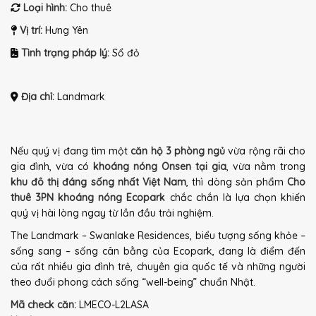
Loại hình:
Cho thuê
Vị trí:
Hưng Yên
Tình trạng pháp lý:
Sổ đỏ
Địa chỉ:
Landmark
Nếu quý vị đang tìm một
căn hộ 3 phòng ngủ
vừa rộng rãi cho
gia đình, vừa có
khoáng nóng Onsen tại gia
, vừa nằm trong
khu đô thị đáng sống nhất Việt Nam
, thì dòng sản phẩm
Cho
thuê 3PN khoáng nóng Ecopark
chắc chắn là lựa chọn khiến
quý vị hài lòng ngay từ lần đầu trải nghiệm.
The Landmark – Swanlake Residences, biểu tượng sống khỏe –
sống sang – sống cân bằng của Ecopark, đang là điểm đến
của rất nhiều gia đình trẻ, chuyên gia quốc tế và những người
theo đuổi phong cách sống “well-being” chuẩn Nhật.
Mã check căn:
LMECO-L2LASA