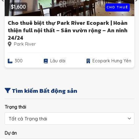
$1,600
CHO THUÊ
Cho thuê biệt thự Park River Ecopark | Hoàn
thiện full nội thất – Sân vườn rộng – An ninh
24/24
Park River
300
Lâu dài
Ecopark Hưng Yên
Tìm kiếm Bất động sản
Trạng thái
Dự án