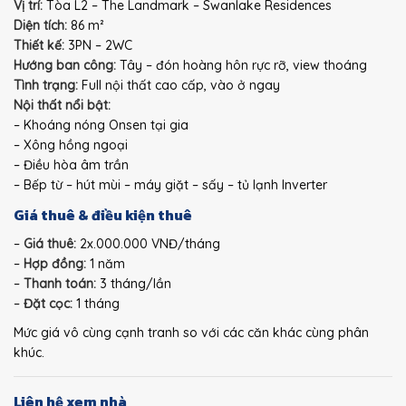
Vị trí:
Tòa L2 – The Landmark – Swanlake Residences
Diện tích:
86 m²
Thiết kế:
3PN – 2WC
Hướng ban công:
Tây – đón hoàng hôn rực rỡ, view thoáng
Tình trạng:
Full nội thất cao cấp, vào ở ngay
Nội thất nổi bật:
– Khoáng nóng Onsen tại gia
– Xông hồng ngoại
– Điều hòa âm trần
– Bếp từ – hút mùi – máy giặt – sấy – tủ lạnh Inverter
Giá thuê & điều kiện thuê
–
Giá thuê:
2x.000.000 VNĐ/tháng
–
Hợp đồng:
1 năm
–
Thanh toán:
3 tháng/lần
–
Đặt cọc:
1 tháng
Mức giá vô cùng cạnh tranh so với các căn khác cùng phân
khúc.
Liên hệ xem nhà