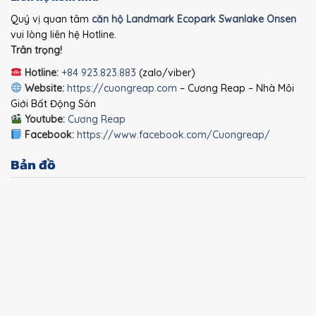
Quý vị quan tâm
căn hộ Landmark Ecopark Swanlake Onsen
vui lòng liên hệ Hotline.
Trân trọng!
Hotline:
+84 923.823.883
(zalo/viber)
Website:
https://cuongreap.com
– Cương Reap – Nhà Môi
Giới Bất Động Sản
Youtube:
Cương Reap
Facebook:
https://www.facebook.com/Cuongreap/
Bản đồ