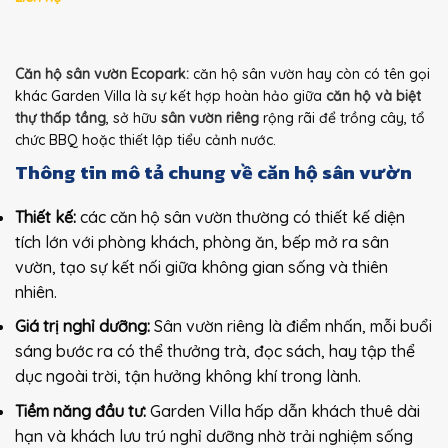
Căn hộ sân vườn Ecopark:
căn hộ sân vườn hay còn có tên gọi
khác Garden Villa là sự kết hợp hoàn hảo giữa
căn hộ và biệt
thự thấp tầng
, sở hữu
sân vườn riêng
rộng rãi để trồng cây, tổ
chức BBQ hoặc thiết lập tiểu cảnh nước.
Thông tin mô tả chung về căn hộ sân vườn
Thiết kế:
các căn hộ sân vườn thường có thiết kế diện
tích lớn với phòng khách, phòng ăn, bếp mở ra sân
vườn, tạo sự kết nối giữa không gian sống và thiên
nhiên.
Giá trị nghỉ dưỡng:
Sân vườn riêng là điểm nhấn, mỗi buổi
sáng bước ra có thể thưởng trà, đọc sách, hay tập thể
dục ngoài trời, tận hưởng không khí trong lành.
Tiềm năng đầu tư:
Garden Villa hấp dẫn khách thuê dài
hạn và khách lưu trú nghỉ dưỡng nhờ trải nghiệm sống