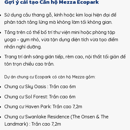
Gợi ý cải tạo Căn hộ Mezza Ecopark
Sử dụng cầu thang gỗ, kính hoặc kim loại hiện đại để
phân tách tầng lửng mà không làm tối không gian.
Tầng trên có thể bố trí thư viện mini hoặc phòng tập
yoga – gym nhỏ, vừa tận dụng diện tích vừa tạo điểm
nhấn nghỉ dưỡng.
Trang trí ánh sáng gián tiếp, rèm cao, nội thất tối giản để
tôn trọn chiều cao trần.
Dự án chung cư Ecopark có căn hộ Mezza gồm:
Chung cư Sky Oasis : Trần cao 6m
Chung cư Sol Forest: Trần cao 6m
Chung cư Haven Park: Trần cao 7,2m
Chung cư Swanlake Residence (The Onsen & The
Landmark) : Trần cao 7,2m