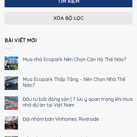
TÌM KIẾM
XÓA BỘ LỌC
BÀI VIẾT MỚI
Mua nhà Ecopark Nên Chọn Căn Hộ Thế Nào?
Mua Ecopark Thấp Tầng – Nên Chọn Nhà Thế
Nào?
Đầu tư bất động sản | 7 lưu ý quan trọng khi mua
nhà dự án tại Việt Nam
Đội nhóm bán Vinhomes Riverside