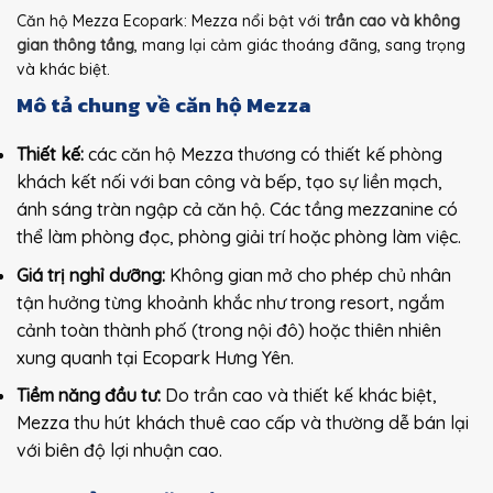
Căn hộ Mezza Ecopark: Mezza nổi bật với
trần cao và không
gian thông tầng
, mang lại cảm giác thoáng đãng, sang trọng
và khác biệt.
Mô tả chung về căn hộ Mezza
Thiết kế:
các căn hộ Mezza thương có thiết kế phòng
khách kết nối với ban công và bếp, tạo sự liền mạch,
ánh sáng tràn ngập cả căn hộ. Các tầng mezzanine có
thể làm phòng đọc, phòng giải trí hoặc phòng làm việc.
Giá trị nghỉ dưỡng:
Không gian mở cho phép chủ nhân
tận hưởng từng khoảnh khắc như trong resort, ngắm
cảnh toàn thành phố (trong nội đô) hoặc thiên nhiên
xung quanh tại Ecopark Hưng Yên.
Tiềm năng đầu tư:
Do trần cao và thiết kế khác biệt,
Mezza thu hút khách thuê cao cấp và thường dễ bán lại
với biên độ lợi nhuận cao.