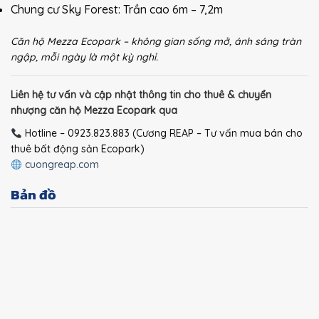
Chung cư Sky Forest: Trần cao 6m – 7,2m
Căn hộ Mezza Ecopark – không gian sống mở, ánh sáng tràn
ngập, mỗi ngày là một kỳ nghỉ.
Liên hệ tư vấn và cập nhật thông tin cho thuê & chuyển
nhượng căn hộ Mezza Ecopark qua
Hotline – 0923.823.883 (Cương REAP – Tư vấn mua bán cho
thuê bất động sản Ecopark)
cuongreap.com
Bản đồ