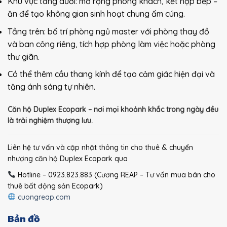
Khu vực tầng dưới: mở rộng phòng khách, kết hợp bếp –
ăn để tạo không gian sinh hoạt chung ấm cúng.
Tầng trên: bố trí phòng ngủ master với phòng thay đồ
và ban công riêng, tích hợp phòng làm việc hoặc phòng
thư giãn.
Có thể thêm cầu thang kính để tạo cảm giác hiện đại và
tăng ánh sáng tự nhiên.
Căn hộ Duplex Ecopark – nơi mọi khoảnh khắc trong ngày đều
là trải nghiệm thượng lưu.
Liên hệ tư vấn và cập nhật thông tin cho thuê & chuyển
nhượng căn hộ Duplex Ecopark qua
Hotline – 0923.823.883 (Cương REAP – Tư vấn mua bán cho
thuê bất động sản Ecopark)
cuongreap.com
Bản đồ