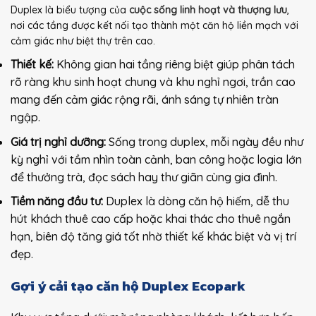
Duplex là biểu tượng của
cuộc sống linh hoạt và thượng lưu
,
nơi các tầng được kết nối tạo thành một căn hộ liền mạch với
cảm giác như biệt thự trên cao.
Thiết kế:
Không gian hai tầng riêng biệt giúp phân tách
rõ ràng khu sinh hoạt chung và khu nghỉ ngơi, trần cao
mang đến cảm giác rộng rãi, ánh sáng tự nhiên tràn
ngập.
Giá trị nghỉ dưỡng:
Sống trong duplex, mỗi ngày đều như
kỳ nghỉ với tầm nhìn toàn cảnh, ban công hoặc logia lớn
để thưởng trà, đọc sách hay thư giãn cùng gia đình.
Tiềm năng đầu tư:
Duplex là dòng căn hộ hiếm, dễ thu
hút khách thuê cao cấp hoặc khai thác cho thuê ngắn
hạn, biên độ tăng giá tốt nhờ thiết kế khác biệt và vị trí
đẹp.
Gợi ý cải tạo căn hộ Duplex Ecopark