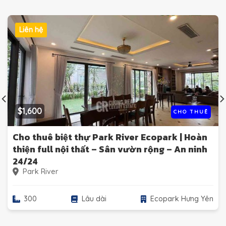
Liên hệ
$1,600
CHO THUÊ
Cho thuê biệt thự Park River Ecopark | Hoàn
thiện full nội thất – Sân vườn rộng – An ninh
24/24
Park River
300
Lâu dài
Ecopark Hưng Yên