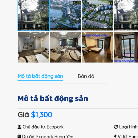
Mô tả bất động sản
Bản đồ
Mô tả bất động sản
Giá
$1,300
Chủ đầu tư:
Ecopark
Loại hình
Dự án:
Ecopark Hưng Yên
Vị trí:
Hưng