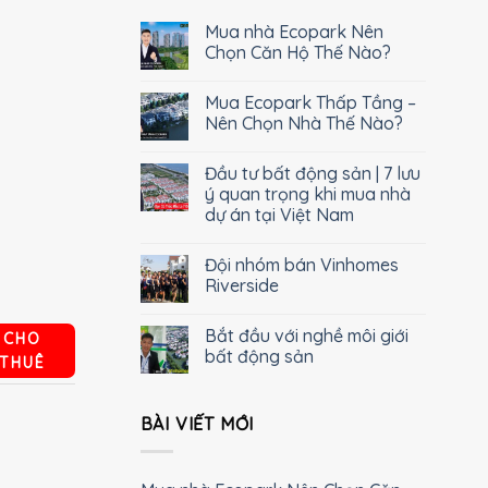
Mua nhà Ecopark Nên
Chọn Căn Hộ Thế Nào?
Mua Ecopark Thấp Tầng –
Nên Chọn Nhà Thế Nào?
Đầu tư bất động sản | 7 lưu
ý quan trọng khi mua nhà
dự án tại Việt Nam
Đội nhóm bán Vinhomes
Riverside
Bắt đầu với nghề môi giới
CHO
bất động sản
THUÊ
BÀI VIẾT MỚI