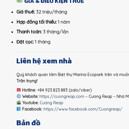
GIÁ & ĐIỀU KIỆN THUÊ
Giá thuê:
32 triệu/tháng
Hợp đồng tối thiểu:
1 năm
Thanh toán:
3 tháng/lần
Đặt cọc:
1 tháng
Liên hệ xem nhà
Quý khách quan tâm Biệt thự Marina Ecopark trên và muốn đặt
Trân trọng!
Hotline:
+84 923.823.883 (zalo/viber)
Website:
https://cuongreap.com
– Cương Reap – Nhà Mô
Youtube:
Cương Reap
Facebook:
https://www.facebook.com/Cuongreap/
Bản đồ