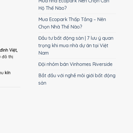
Mua nhà Ecopark Nên Chọn Căn
Hộ Thế Nào?
Mua Ecopark Thấp Tầng – Nên
Chọn Nhà Thế Nào?
Đầu tư bất động sản | 7 lưu ý quan
trọng khi mua nhà dự án tại Việt
đình Việt,
Nam
 đô thị
Đội nhóm bán Vinhomes Riverside
khu
kín
Bắt đầu với nghề môi giới bất động
sản