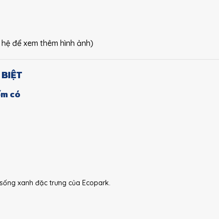
n hệ để xem thêm hình ảnh)
 BIỆT
ếm có
 sống xanh đặc trưng của Ecopark.