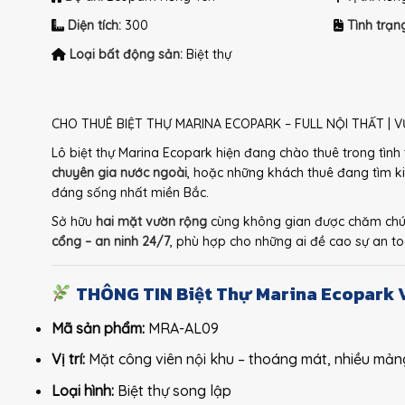
Diện tích:
300
Tình trạn
Loại bất động sản:
Biệt thự
CHO THUÊ BIỆT THỰ MARINA ECOPARK – FULL NỘI THẤT |
Lô biệt thự Marina Ecopark hiện đang chào thuê trong tình
chuyên gia nước ngoài
, hoặc những khách thuê đang tìm k
đáng sống nhất miền Bắc.
Sở hữu
hai mặt vườn rộng
cùng không gian được chăm chút,
cổng – an ninh 24/7
, phù hợp cho những ai đề cao sự an to
THÔNG TIN Biệt Thự Marina Ecopark 
Mã sản phẩm:
MRA-AL09
Vị trí:
Mặt công viên nội khu – thoáng mát, nhiều mản
Loại hình:
Biệt thự song lập