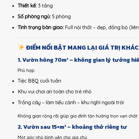
Thiết kế:
3 tầng
Số phòng ngủ:
5 phòng
Tình trạng bàn giao:
Full nội thất – đẹp, đồng bộ (liê
ĐIỂM NỔI BẬT MANG LẠI GIÁ TRỊ KHÁC
1. Vườn hông 70m² – không gian lý tưởng hi
Phù hợp:
Tiệc BBQ cuối tuần
Khu vui chơi an toàn cho trẻ nhỏ
Trồng cây – làm tiểu cảnh – khu nghỉ ngoài trời
Không gian rộng rãi giúp gia đình tận hưởng trọn vẹn chất
2. Vườn sau 15+m² – khoảng thở riêng tư
Một góc nhỏ bình yên cho gia chủ: