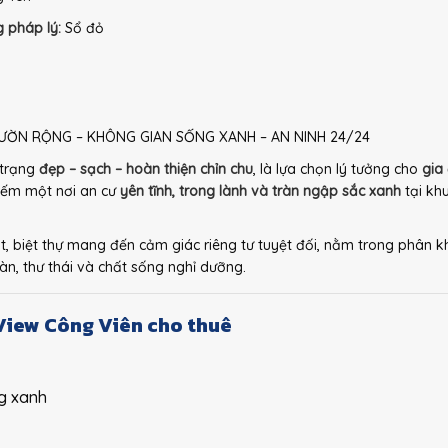
g pháp lý:
Sổ đỏ
 VƯỜN RỘNG – KHÔNG GIAN SỐNG XANH – AN NINH 24/24
 trạng
đẹp – sạch – hoàn thiện chỉn chu
, là lựa chọn lý tưởng cho
gia 
iếm một nơi an cư
yên tĩnh, trong lành và tràn ngập sắc xanh
tại khu
 biệt thự mang đến cảm giác riêng tư tuyệt đối, nằm trong phân 
àn, thư thái và chất sống nghỉ dưỡng.
View Công Viên cho thuê
g xanh