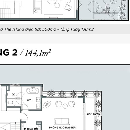
nd The Island diện tích 300m2 – tầng 1 xây 130m2