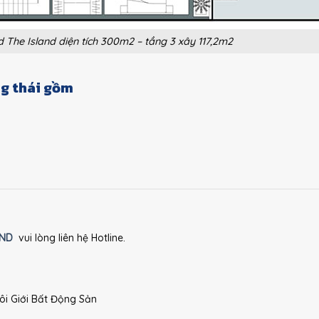
d The Island diện tích 300m2 – tầng 3 xây 117,2m2
ng thái gồm
AND
vui lòng liên hệ Hotline.
i Giới Bất Động Sản