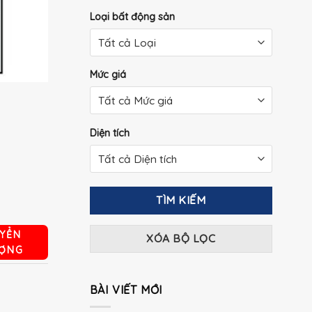
Loại bất động sản
Mức giá
Diện tích
TÌM KIẾM
YỂN
XÓA BỘ LỌC
ỢNG
BÀI VIẾT MỚI