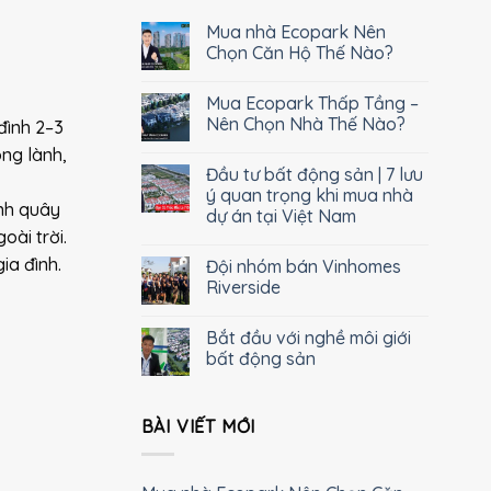
Mua nhà Ecopark Nên
Chọn Căn Hộ Thế Nào?
Mua Ecopark Thấp Tầng –
Nên Chọn Nhà Thế Nào?
đình 2–3
ong lành,
Đầu tư bất động sản | 7 lưu
ý quan trọng khi mua nhà
ình quây
dự án tại Việt Nam
oài trời.
ia đình.
Đội nhóm bán Vinhomes
Riverside
Bắt đầu với nghề môi giới
bất động sản
BÀI VIẾT MỚI