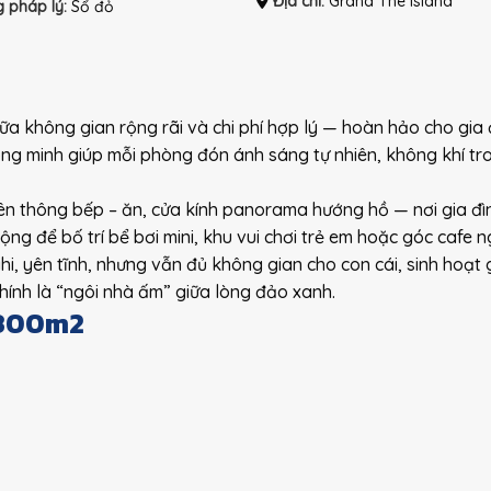
Địa chỉ:
Grand The Island
g pháp lý:
Sổ đỏ
iữa không gian rộng rãi và chi phí hợp lý — hoàn hảo cho gia 
thông minh giúp mỗi phòng đón ánh sáng tự nhiên, không khí tr
ên thông bếp – ăn, cửa kính panorama hướng hồ — nơi gia đ
ng để bố trí bể bơi mini, khu vui chơi trẻ em hoặc góc cafe ng
hi, yên tĩnh, nhưng vẫn đủ không gian cho con cái, sinh hoạt g
chính là “ngôi nhà ấm” giữa lòng đảo xanh.
 300m2