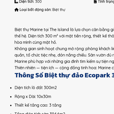
Diện tích:
300
Tình trạn
Loại bất động sản:
Biệt thự
Biệt thự Marine tại The Island là lựa chọn cân bằng g
thế hệ. Diện tích 300 m² với mặt tiền rộng, thiết kế 
hòa mình cùng mặt hồ.
Không gian sinh hoạt chung mở rộng: phòng khách li
quần, tổ chức tiệc nhẹ, đón nắng chiều. Sân vườn đủ rộ
Marine phù hợp với những gia đình tìm kiếm sự tiện ng
Thiên nhiên — tiện ích — cộng đồng tinh hoa: Marine 
Thông Số Biệt thự đảo Ecopark
Diện tích lô đất 300m2
Rộng x Dài: 10x30m
Thiết kế tầng cao: 3 tầng
Tổng diện tích sàn 394.6m2