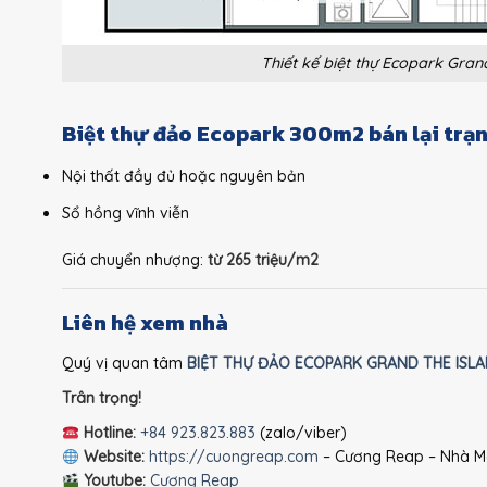
Thiết kế biệt thự Ecopark Gran
Biệt thự đảo Ecopark 300m2 bán lại trạ
Nội thất đầy đủ hoặc nguyên bản
Sổ hồng vĩnh viễn
Giá chuyển nhượng:
từ 265 triệu/m2
Liên hệ xem nhà
Quý vị quan tâm
BIỆT THỰ ĐẢO ECOPARK GRAND THE ISL
Trân trọng!
Hotline:
+84 923.823.883
(zalo/viber)
Website:
https://cuongreap.com
– Cương Reap – Nhà Mô
Youtube:
Cương Reap