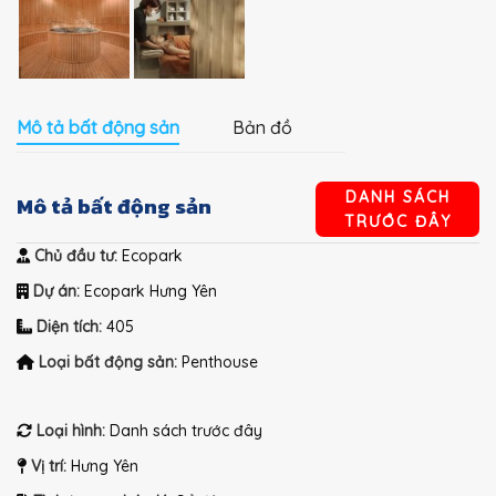
Mô tả bất động sản
Bản đồ
DANH SÁCH
Mô tả bất động sản
TRƯỚC ĐÂY
Chủ đầu tư:
Ecopark
Dự án:
Ecopark Hưng Yên
Diện tích:
405
Loại bất động sản:
Penthouse
Loại hình:
Danh sách trước đây
Vị trí:
Hưng Yên