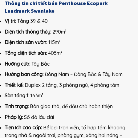
Thông tin chi tiết bán Penthouse Ecopark
Landmark Swanlake
Vị trí:
Tầng 39 & 40
Diện tích thông thủy:
290m²
Diện tích sân vườn:
115m²
Tổng diện tích sàn:
405m²
Hướng cửa:
Tây Bắc
Hướng ban công:
Đông Nam – Đông Bắc & Tây Nam
Thiết kế:
Duplex 2 tầng, 3 phòng ngủ, 4 phòng tắm
Sàn tầng 1:
163m²
Tình trạng:
Bàn giao thô, để đầu chờ hoàn thiện
Pháp lý:
Sổ đỏ lâu dài
Tiện ích cao cấp:
Bể bơi tràn viền, tổ hợp tắm khoáng
trong nhà & ngoài trời, phòng gym, xông hơi nóng –