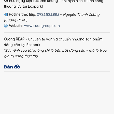
Sở hữu ngay
kiệt tác trên không
– nơi định hình chuẩn sống
thượng lưu tại Ecopark!
Hotline trực tiếp
:
0923.823.883
–
Nguyễn Thanh Cương
(Cương REAP)
Website
:
www.cuongreap.com
Cuong REAP
– Chuyên tư vấn và chuyển nhượng sản phẩm
đẳng cấp tại Ecopark.
“Sứ mệnh của tôi không chỉ là bán bất động sản – mà là trao
giá trị sống thực thụ.
Bản đồ