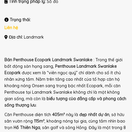
Tình trạng pháp lý:
Sổ đỏ
Trạng thái:
Liên hệ
Địa chỉ:
Landmark
Bán Penthouse Ecopark Landmark Swanlake
: Trong thế giới
bất động sản hạng sang,
Penthouse Landmark Swanlake
Ecopark
được xem là “viên ngọc quý” chỉ dành cho số ít chủ
nhân xứng tầm. Nằm trên tầng cao nhất của tổ hợp căn hộ
khoáng nóng Onsen sang trọng bậc nhất Ecopark, mỗi căn
Penthouse tại Landmark Swanlake không chỉ là một không
gian sống, mà còn là
biểu tượng của đẳng cấp và phong cách
sống thượng lưu
.
Căn Penthouse diện tích
405m²
này là
đẹp nhất dự án
, sở hữu
sân vườn rộng
115m²
, khoáng nóng tại gia, cùng tầm nhìn bao
trọn
Hồ Thiên Nga
, sân golf và sông Hồng. Đây là một trong 8