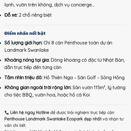
lạnh, vườn trên không, dịch vụ concierge…
Đỗ xe:
2 chỗ riêng biệt
Điểm nhấn nổi bật
Số lượng giới hạn:
Chỉ 8 căn Penthouse toàn dự án
Landmark Swanlake
Khoáng nóng tại gia:
Dòng khoáng cô đặc từ Nhật Bản,
dẫn trực tiếp đến từng căn
Tầm nhìn triệu đô:
Hồ Thiên Nga – Sân Golf – Sông Hồng
Không gian ngoài trời rộng lớn:
Sân vườn 115m², lý tưởng
cho tiệc BBQ, vườn hoa, hoặc hồ cá Koi
Liên hệ ngay Hotline
để được trải nghiệm trực tiếp căn
Penthouse Landmark Swanlake Ecopark đẹp nhất
và nhận tư
vấn chi tiết.