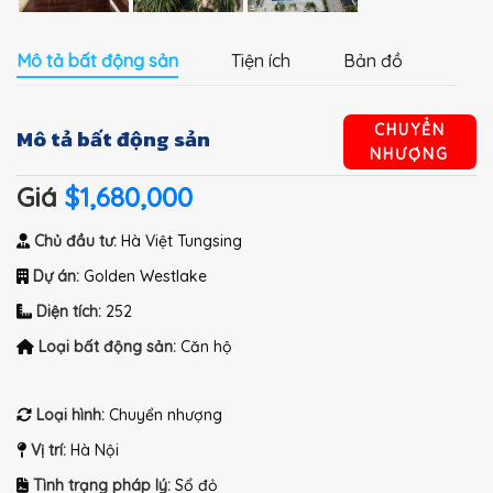
Mô tả bất động sản
Tiện ích
Bản đồ
CHUYỂN
Mô tả bất động sản
NHƯỢNG
Giá
$1,680,000
Chủ đầu tư:
Hà Việt Tungsing
Dự án:
Golden Westlake
Diện tích:
252
Loại bất động sản:
Căn hộ
Loại hình:
Chuyển nhượng
Vị trí:
Hà Nội
Tình trạng pháp lý:
Sổ đỏ