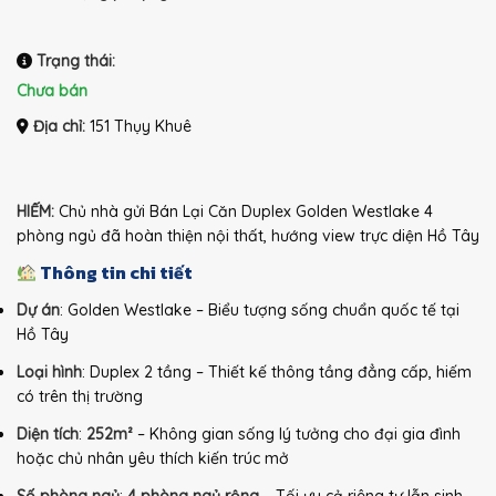
Trạng thái:
Chưa bán
Địa chỉ:
151 Thụy Khuê
HIẾM:
Chủ nhà gửi Bán Lại Căn Duplex Golden Westlake 4
phòng ngủ đã hoàn thiện nội thất, hướng view trực diện Hồ Tây
Thông tin chi tiết
Dự án
: Golden Westlake – Biểu tượng sống chuẩn quốc tế tại
Hồ Tây
Loại hình
: Duplex 2 tầng – Thiết kế thông tầng đẳng cấp, hiếm
có trên thị trường
Diện tích
:
252m²
– Không gian sống lý tưởng cho đại gia đình
hoặc chủ nhân yêu thích kiến trúc mở