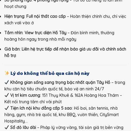
Số phòng ngủ
:
4 phòng ngủ rộng
– Tối ưu cả riêng tư lẫn sinh
hoạt chung
Hiện trạng
:
Full nội thất cao cấp
– Hoàn thiện chỉnh chu, chỉ việc
xách vali vào ở
Tầm nhìn
:
View trực diện Hồ Tây
– Đón bình minh, thưởng
hoàng hôn ngay trong nhà mỗi ngày
Giá bán
:
Liên hệ trực tiếp để nhận báo giá ưu đãi và chính sách
hỗ trợ
Lý do không thể bỏ qua căn hộ này
Không gian sống sang trọng bậc nhất quận Tây Hồ
– trong
khu căn hộ tiêu chuẩn quốc tế, bảo vệ an ninh 24/7
Vị trí kim cương
: 151 Thụy Khuê & 162A Hoàng Hoa Thám –
Kết nối trung tâm chỉ vài phút
Tiện ích nội khu đẳng cấp 5 sao
: Hồ bơi, sân tennis, nhà
hàng, gym, nhà trẻ quốc tế, khu BBQ, vườn thiền, CitySmart
Hospitality…
Sổ đỏ lâu dài
– Pháp lý vững vàng, tài sản giá trị bền vững