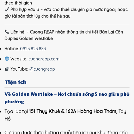
theo thời gian
Phù hợp vừa ở – vừa cho thuê chuyên gia nước ngoài, hoặc
giữ tài sản tích lũy cho thế hệ sau
Liên hệ – Cương REAP nhận thông tin chi tiết Bán Lại Căn
Duplex Golden Westlake
Hotline
:
0923.823.883
Website:
cuongreap.com
YouTube:
@cuongreap
Tiện ích
Về Golden Westlake – Nơi chuẩn sống 5 sao giữa phố
phường
Tọa lạc tại
151 Thụy Khuê & 162A Hoàng Hoa Thám
, Tây
Hồ
Cư dân được thừa hưởng chuỗi tiện ích nội khu đẳng cấp: