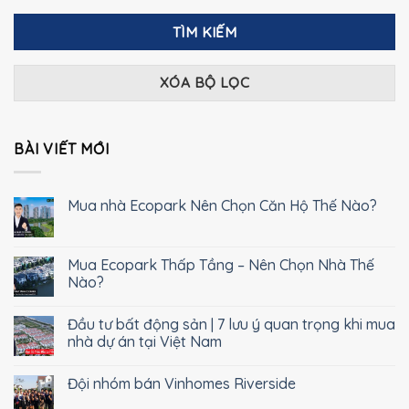
TÌM KIẾM
XÓA BỘ LỌC
BÀI VIẾT MỚI
Mua nhà Ecopark Nên Chọn Căn Hộ Thế Nào?
Mua Ecopark Thấp Tầng – Nên Chọn Nhà Thế
Nào?
Đầu tư bất động sản | 7 lưu ý quan trọng khi mua
nhà dự án tại Việt Nam
Đội nhóm bán Vinhomes Riverside