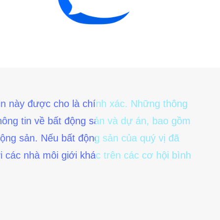
 tin này được cho là chính xác. Những thông
 thông tin về bất động sản và dự án, bao gồm
 động sản. Nếu bất động sản của quý vị đã
i các nhà môi giới khác trên các cơ hội bình