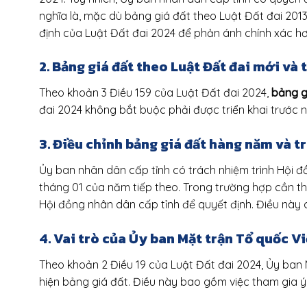
nghĩa là, mặc dù bảng giá đất theo Luật Đất đai 2013
định của Luật Đất đai 2024 để phản ánh chính xác hơn
2. Bảng giá đất theo Luật Đất đai mới và
Theo khoản 3 Điều 159 của Luật Đất đai 2024,
bảng g
đai 2024 không bắt buộc phải được triển khai trước 
3. Điều chỉnh bảng giá đất hàng năm và 
Ủy ban nhân dân cấp tỉnh có trách nhiệm trình Hội đồ
tháng 01 của năm tiếp theo. Trong trường hợp cần thi
Hội đồng nhân dân cấp tỉnh để quyết định. Điều này c
4. Vai trò của Ủy ban Mặt trận Tổ quốc V
Theo khoản 2 Điều 19 của Luật Đất đai 2024, Ủy ban 
hiện bảng giá đất. Điều này bao gồm việc tham gia ý 