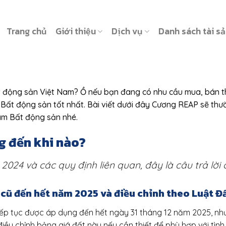
Trang chủ
Giới thiệu
Dịch vụ
Danh sách tài s
t động sản Việt Nam? Ồ nếu bạn đang có nhu cầu mua, bán th
 Bất động sản tốt nhất. Bài viết dưới đây Cương REAP sẽ thư
tâm Bất động sản nhé.
g đến khi nào?
024 và các quy định liên quan, đây là câu trả lời c
i cũ đến hết năm 2025 và điều chỉnh theo Luật Đ
iếp tục được áp dụng đến hết ngày 31 tháng 12 năm 2025, như
iều chỉnh bảng giá đất này nếu cần thiết để phù hợp với tình 