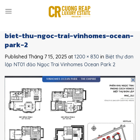
Skip
to
content
biet-thu-ngoc-trai-vinhomes-ocean-
park-2
Published
Tháng 7 15, 2025
at
1200 × 830
in
Biệt thự đơn
lập NT01 đảo Ngọc Trai Vinhomes Ocean Park 2